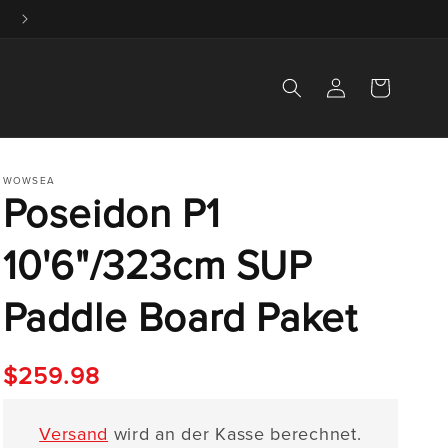
Anmelden
Warenkorb
WOWSEA
Poseidon P1
10'6"/323cm SUP
Paddle Board Paket
Regulärer
$259.98
Preis
Versand
wird an der Kasse berechnet.