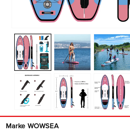
Öffnen
Sie
Medien
1
im
Modal
Marke WOWSEA