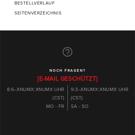
BESTELLVERLAUF
SEITENVERZEICHNIS
NOCH FRAGEN?
[E-MAIL GESCHÜTZT]
8:6–XNUMX:XNUMX UHR
9:3–XNUMX:XNUMX UHR
(CST)
(CST)
MO - FR
SA - SO