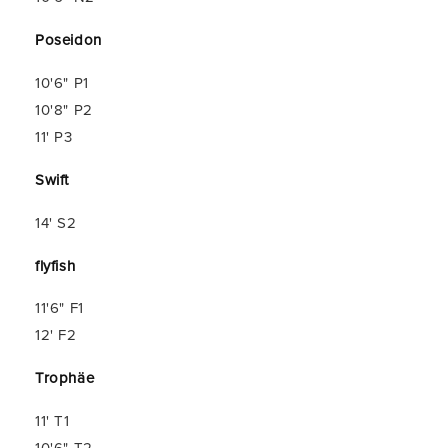
Poseidon
10'6" P1
10'8" P2
11' P3
Swift
14' S2
flyfish
11'6" F1
12' F2
Trophäe
11' T1