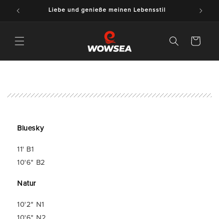
Zum
Liebe und genieße meinen Lebensstil
Inhalt
Warenkorb
Bluesky
11' B1
10'6" B2
Natur
10'2" N1
10'6" N2