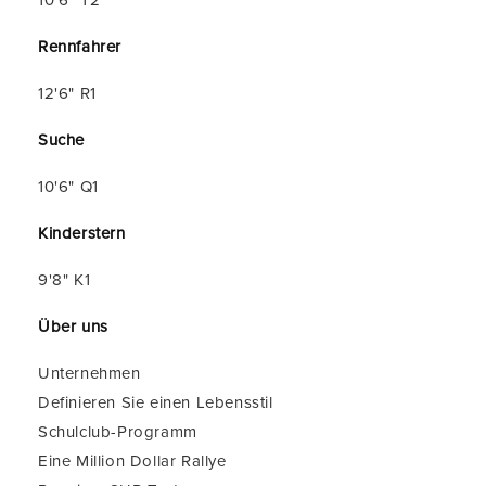
10'6" T2
Rennfahrer
12'6" R1
Suche
10'6" Q1
Kinderstern
9'8" K1
Über uns
Unternehmen
Definieren Sie einen Lebensstil
Schulclub-Programm
Eine Million Dollar Rallye